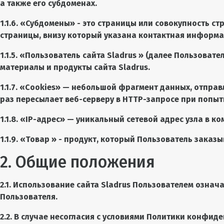
а также его субдоменах.
1.1.6. «Субдомены» - это страницы или совокупность с
страницы, внизу который указана контактная информ
1.1.5. «Пользователь сайта
Sladrus
» (далее Пользовател
материалы и продукты сайта
Sladrus
.
1.1.7. «Cookies» — небольшой фрагмент данных, отпра
раз пересылает веб-серверу в HTTP-запросе при попыт
1.1.8. «IP-адрес» — уникальный сетевой адрес узла в к
1.1.9. «Товар » - продукт, который Пользователь заказ
2. Общие положения
2.1. Использование сайта Sladrus Пользователем озна
Пользователя.
2.2. В случае несогласия с условиями Политики конфид