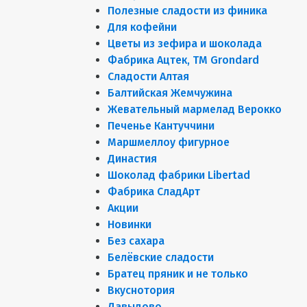
Полезные сладости из финика
Для кофейни
Цветы из зефира и шоколада
Фабрика Ацтек, ТМ Grondard
Сладости Алтая
Балтийская Жемчужина
Жевательный мармелад Верокко
Печенье Кантуччини
Маршмеллоу фигурное
Династия
Шоколад фабрики Libertad
Фабрика СладАрт
Акции
Новинки
Без сахара
Белёвские сладости
Братец пряник и не только
Вкуснотория
Давыдово