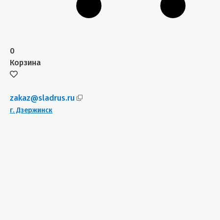
0
Корзина
zakaz@sladrus.ru
г.
Дзержинск