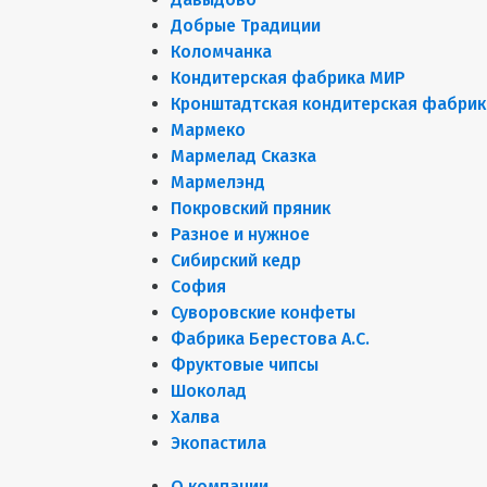
Добрые Традиции
Коломчанка
Кондитерская фабрика МИР
Кронштадтская кондитерская фабрик
Мармеко
Мармелад Сказка
Мармелэнд
Покровский пряник
Разное и нужное
Сибирский кедр
София
Суворовские конфеты
Фабрика Берестова А.С.
Фруктовые чипсы
Шоколад
Халва
Экопастила
О компании