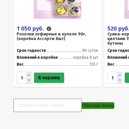
1 050 руб.
520 руб
Розочки зефирные в куполе 90г,
Сумка-ко
(коробка Ассорти 8шт)
цветами 1
бутоны
Срок годности
90 суток
Срок годн
Вложений в коробке
коробка 8 шт
Вложений 
Вес
720 г
Вес
В корзину
Обратный звонок