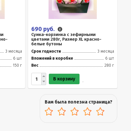
690 руб.
ми
Сумка-корзинка с зефирными
сно-
цветами 280г, Размер XL красно-
белые бутоны
3 месяца
Срок годности
3 месяца
6 шт
Вложений в коробке
6 шт
150 г
Вес
280 г
В корзину
Вам была полезна страница?