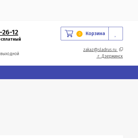
-26-12
Корзина
0
есплатный
zakaz@sladrus.ru 
 выходной
г.
 Дзержинск