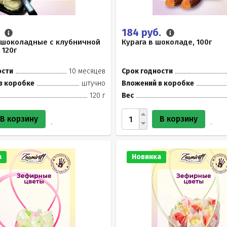
.
184 руб.
 шоколадные с клубничной
Курага в шоколаде, 100г
 120г
ости
10 месяцев
Срок годности
в коробке
штучно
Вложений в коробке
120 г
Вес
В корзину
В корзину
а
Новинка