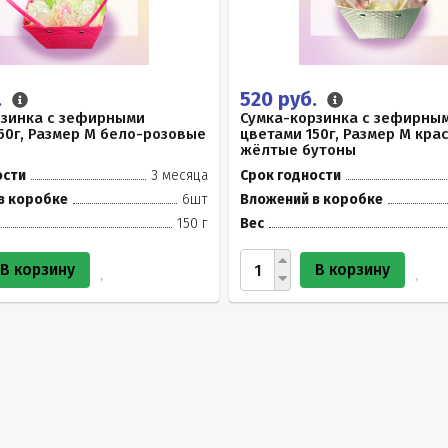
.
520 руб.
рзинка с зефирными
Сумка-корзинка с зефирны
50г, Размер М бело-розовые
цветами 150г, Размер М кра
жёлтые бутоны
ости
3 месяца
Срок годности
в коробке
6шт
Вложений в коробке
150 г
Вес
В корзину
В корзину