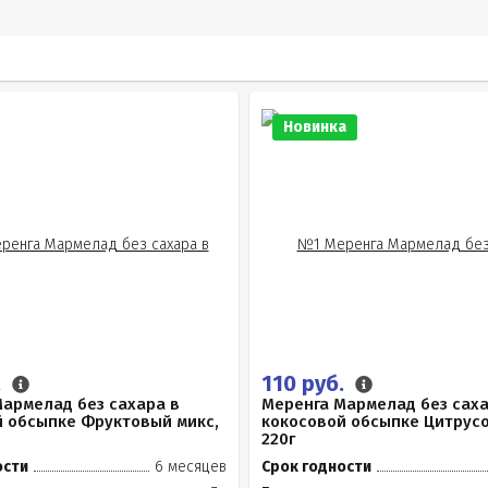
Новинка
.
110 руб.
армелад без сахара в
Меренга Мармелад без саха
й обсыпке Фруктовый микс,
кокосовой обсыпке Цитрусо
220г
ости
6 месяцев
Срок годности