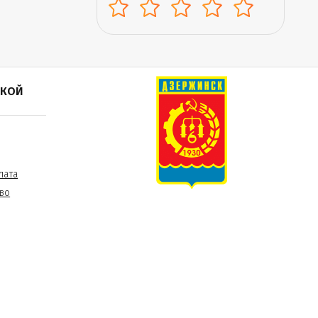
ПКОЙ
лата
во