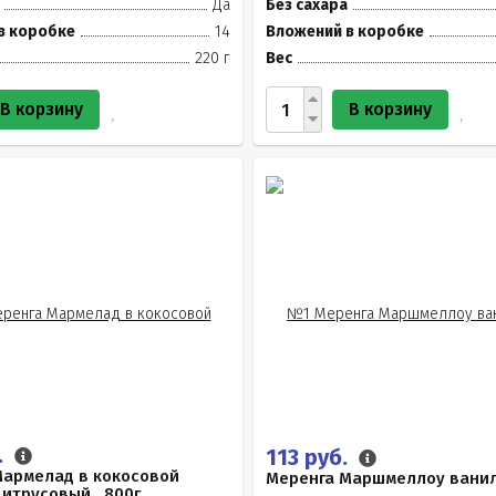
Да
Без сахара
в коробке
14
Вложений в коробке
220 г
Вес
В корзину
В корзину
.
113 руб.
Мармелад в кокосовой
Меренга Маршмеллоу ванил
итрусовый , 800г