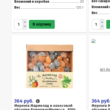
Без сахара
Вложений в коробке
20
Вложений 
Вес
120 г
Вес
В корзину
364 руб.
364 руб
Меренга Мармелад в кокосовой
Меренга 
обсыпке Ромашка+Мелисса , 800г
обсыпке Ц