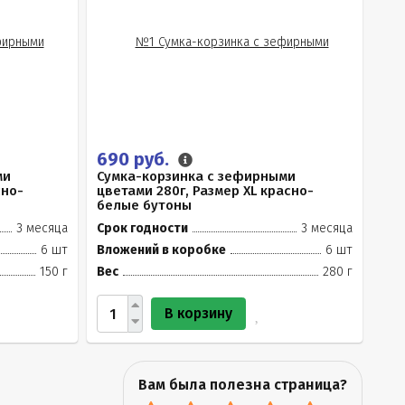
690 руб.
ми
Сумка-корзинка с зефирными
сно-
цветами 280г, Размер XL красно-
белые бутоны
3 месяца
Срок годности
3 месяца
6 шт
Вложений в коробке
6 шт
150 г
Вес
280 г
В корзину
Вам была полезна страница?