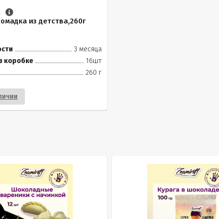
.
омадка из детства,260г
ости
3 месяца
в коробке
16шт
260 г
личии