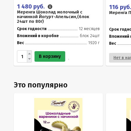
1 480 руб.
116 руб
Меренга Шоколад молочный с
Меренга П
начинкой Йогурт-Апельсин,(блок
24шт по 80г)
Срок годности
12 месяцев
Срок годн
Вложений в коробке
блок 24шт
Вложений 
Вес
1920 г
Вес
В корзину
Нет в на
Это популярно