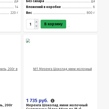
Да
Без сахара
Да
14
Вложений в коробке
6
220 г
Вес
800 г
В корзину
1 735 руб.
ь, 200г
Меренга Шоколад мини молочный