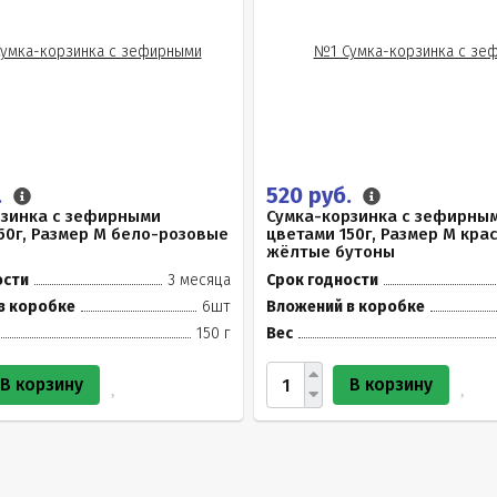
.
520 руб.
рзинка с зефирными
Сумка-корзинка с зефирны
50г, Размер М бело-розовые
цветами 150г, Размер М кра
жёлтые бутоны
ости
3 месяца
Срок годности
в коробке
6шт
Вложений в коробке
150 г
Вес
В корзину
В корзину