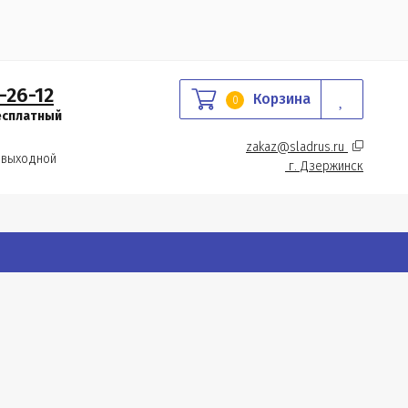
-26-12
Корзина
0
есплатный
zakaz@sladrus.ru 
 выходной
г.
 Дзержинск