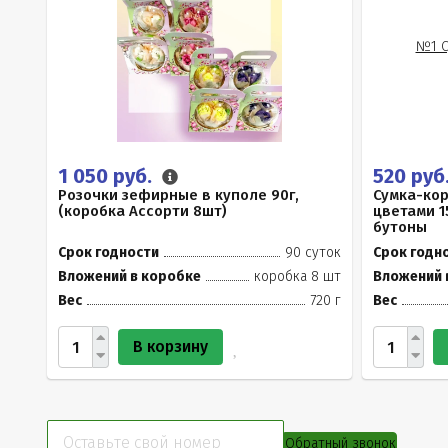
1 050 руб.
520 руб
Розочки зефирные в куполе 90г,
Сумка-ко
(коробка Ассорти 8шт)
цветами 1
бутоны
Срок годности
90 суток
Срок годн
Вложений в коробке
коробка 8 шт
Вложений 
Вес
720 г
Вес
В корзину
Обратный звонок