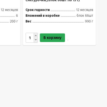
Снегурочка,(блок 66шт по 15 г)
12 месяцев
Срок годности
12 месяцев
6
Вложений в коробке
блок 66шт
200 г
Вес
990 г
В корзину