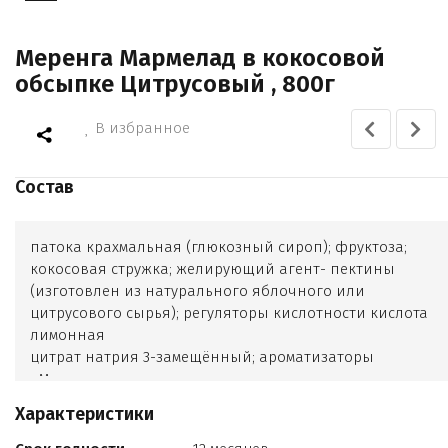
Меренга Мармелад в кокосовой
обсыпке Цитрусовый , 800г
В избранное
Состав
патока крахмальная (глюкозный сироп); фруктоза;
кокосовая стружка; желирующий агент- пектины
(изготовлен из натурального яблочного или
цитрусового сырья); регуляторы кислотности кислота
лимонная
цитрат натрия 3-замещённый; ароматизаторы
«Мелисса»
«Лайм»
Характеристики
«Манго-маракуйя»; красители пищевые куркумин
хлорофиллов и хлорофиллинов медные комплексы