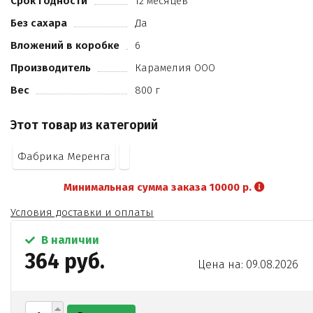
Срок годности
12 месяцев
растительный экстракт мелиссы
Без сахара
Да
экстракт ромашки
консервант Е220.
Вложений в коробке
6
Производитель
Карамелия ООО
Вес
800 г
Этот товар из категорий
Фабрика Меренга
Минимальная сумма заказа 10000 р.
Условия доставки и оплаты
В наличии
364 руб.
Цена на: 09.08.2026