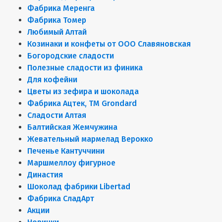
Фабрика Меренга
Фабрика Томер
Любимый Алтай
Козинаки и конфеты от ООО Славяновская
Богородские сладости
Полезные сладости из финика
Для кофейни
Цветы из зефира и шоколада
Фабрика Ацтек, ТМ Grondard
Сладости Алтая
Балтийская Жемчужина
Жевательный мармелад Верокко
Печенье Кантуччини
Маршмеллоу фигурное
Династия
Шоколад фабрики Libertad
Фабрика СладАрт
Акции