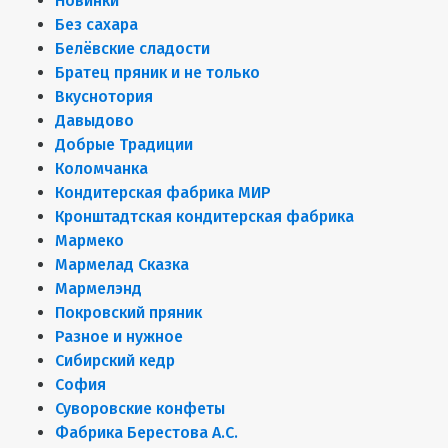
Новинки
Без сахара
Белёвские сладости
Братец пряник и не только
Вкуснотория
Давыдово
Добрые Традиции
Коломчанка
Кондитерская фабрика МИР
Кронштадтская кондитерская фабрика
Мармеко
Мармелад Сказка
Мармелэнд
Покровский пряник
Разное и нужное
Сибирский кедр
София
Суворовские конфеты
Фабрика Берестова А.С.