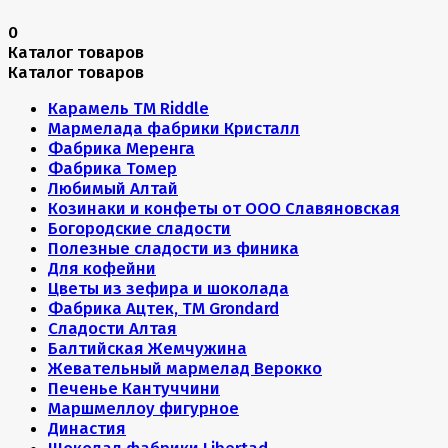
0
Каталог товаров
Каталог товаров
Карамель ТМ Riddle
Мармелада фабрики Кристалл
Фабрика Меренга
Фабрика Томер
Любимый Алтай
Козинаки и конфеты от ООО Славяновская
Богородские сладости
Полезные сладости из финика
Для кофейни
Цветы из зефира и шоколада
Фабрика Ацтек, ТМ Grondard
Сладости Алтая
Балтийская Жемчужина
Жевательный мармелад Верокко
Печенье Кантуччини
Маршмеллоу фигурное
Династия