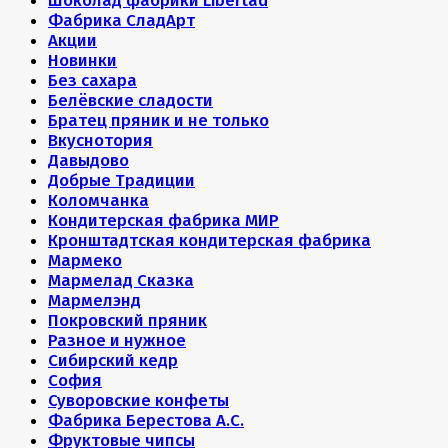
Шоколад фабрики Libertad
Фабрика СладАрт
Акции
Новинки
Без сахара
Белёвские сладости
Братец пряник и не только
Вкуснотория
Давыдово
Добрые Традиции
Коломчанка
Кондитерская фабрика МИР
Кронштадтская кондитерская фабрика
Мармеко
Мармелад Сказка
Мармелэнд
Покровский пряник
Разное и нужное
Сибирский кедр
София
Суворовские конфеты
Фабрика Берестова А.С.
Фруктовые чипсы