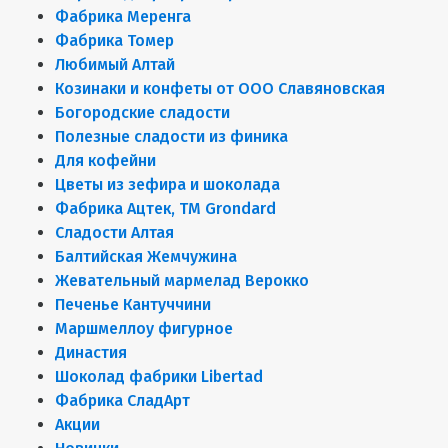
Фабрика Меренга
Фабрика Томер
Любимый Алтай
Козинаки и конфеты от ООО Славяновская
Богородские сладости
Полезные сладости из финика
Для кофейни
Цветы из зефира и шоколада
Фабрика Ацтек, ТМ Grondard
Сладости Алтая
Балтийская Жемчужина
Жевательный мармелад Верокко
Печенье Кантуччини
Маршмеллоу фигурное
Династия
Шоколад фабрики Libertad
Фабрика СладАрт
Акции