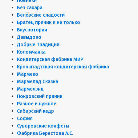
Новинки
Без сахара
Белёвские сладости
Братец пряник и не только
Вкуснотория
Давыдово
Добрые Традиции
Коломчанка
Кондитерская фабрика МИР
Кронштадтская кондитерская фабрика
Мармеко
Мармелад Сказка
Мармелэнд
Покровский пряник
Разное и нужное
Сибирский кедр
София
Суворовские конфеты
Фабрика Берестова А.С.