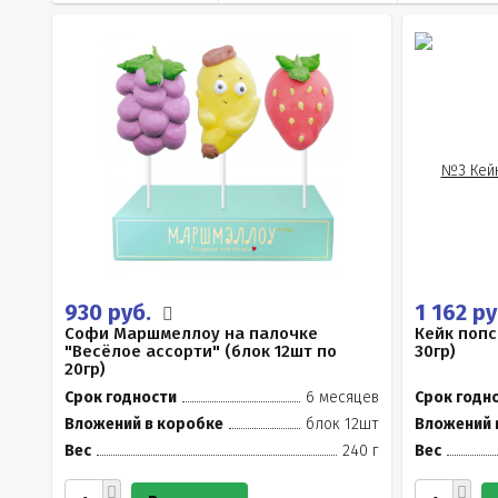
930 руб.
1 162 р
Софи Маршмеллоу на палочке
Кейк попс
"Весёлое ассорти" (блок 12шт по
30гр)
20гр)
Срок годности
6 месяцев
Срок годн
Вложений в коробке
блок 12шт
Вложений 
Вес
240 г
Вес