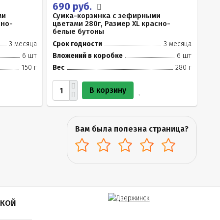
690 руб.
ми
Сумка-корзинка с зефирными
сно-
цветами 280г, Размер XL красно-
белые бутоны
3 месяца
Срок годности
3 месяца
6 шт
Вложений в коробке
6 шт
150 г
Вес
280 г
В корзину
Вам была полезна страница?
ПКОЙ