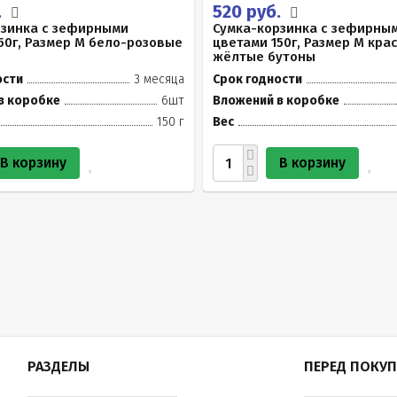
.
520 руб.
рзинка с зефирными
Сумка-корзинка с зефирны
50г, Размер М бело-розовые
цветами 150г, Размер М кра
жёлтые бутоны
ости
3 месяца
Срок годности
в коробке
6шт
Вложений в коробке
150 г
Вес
В корзину
В корзину
РАЗДЕЛЫ
ПЕРЕД ПОКУ