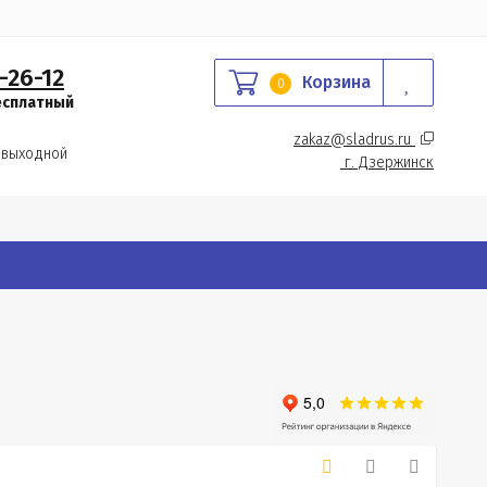
-26-12
Корзина
0
есплатный
zakaz@sladrus.ru 
 выходной
г.
 Дзержинск