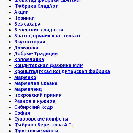
Шоколад фабрики Libertad
Фабрика СладАрт
Акции
Новинки
Без сахара
Белёвские сладости
Братец пряник и не только
Вкуснотория
Давыдово
Добрые Традиции
Коломчанка
Кондитерская фабрика МИР
Кронштадтская кондитерская фабрика
Мармеко
Мармелад Сказка
Мармелэнд
Покровский пряник
Разное и нужное
Сибирский кедр
София
Суворовские конфеты
Фабрика Берестова А.С.
Фруктовые чипсы