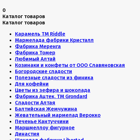
0
Каталог товаров
Каталог товаров
Карамель ТМ Riddle
Мармелада фабрики Кристалл
Фабрика Меренга
Фабрика Томер
Любимый Алтай
Козинаки и конфеты от ООО Славяновская
Богородские сладости
Полезные сладости из финика
Для кофейни
Цветы из зефира и шоколада
Фабрика Ацтек, ТМ Grondard
Сладости Алтая
Балтийская Жемчужина
Жевательный мармелад Верокко
Печенье Кантуччини
Маршмеллоу фигурное
Династия