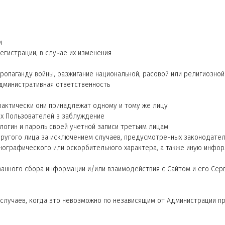
и
егистрации, в случае их изменения
ропаганду войны, разжигание национальной, расовой или религиозной
дминистративная ответственность
 фактически они принадлежат одному и тому же лицу
их Пользователей в заблуждение
 логин и пароль своей учетной записи третьим лицам
 другого лица за исключением случаев, предусмотренных законодате
рнографического или оскорбительного характера, а также иную инф
ванного сбора информации и/или взаимодействия с Сайтом и его Сер
случаев, когда это невозможно по независящим от Администрации пр