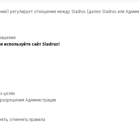
е) регулирует отношения между Sladrus (далее Sladrus или Админи
.
лашения.
е используйте сайт Sladrus!
х целях
с разрешения Администрации
ять, отменять правила