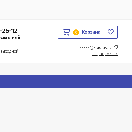
-26-12
Корзина
0
есплатный
zakaz@sladrus.ru 
 выходной
г.
 Дзержинск