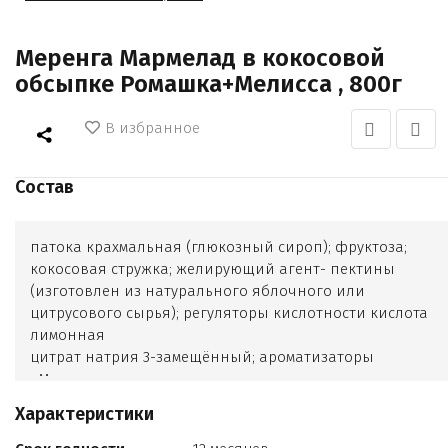
Меренга Мармелад в кокосовой
обсыпке Ромашка+Мелисса , 800г
В избранное
Состав
патока крахмальная (глюкозный сироп); фруктоза;
кокосовая стружка; желирующий агент- пектины
(изготовлен из натурального яблочного или
цитрусового сырья); регуляторы кислотности кислота
лимонная
цитрат натрия 3-замещённый; ароматизаторы
«Мелисса»
«Лайм»
Характеристики
«Манго-маракуйя»; красители пищевые куркумин
хлорофиллов и хлорофиллинов медные комплексы