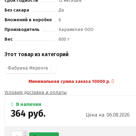
Срок годности
12 месяцев
растительный экстракт мелиссы
Без сахара
Да
экстракт ромашки
консервант Е220.
Вложений в коробке
6
Производитель
Карамелия ООО
Вес
800 г
Этот товар из категорий
Фабрика Меренга
Минимальная сумма заказа 10000 р.
Условия доставки и оплаты
В наличии
364 руб.
Цена на: 06.08.2026