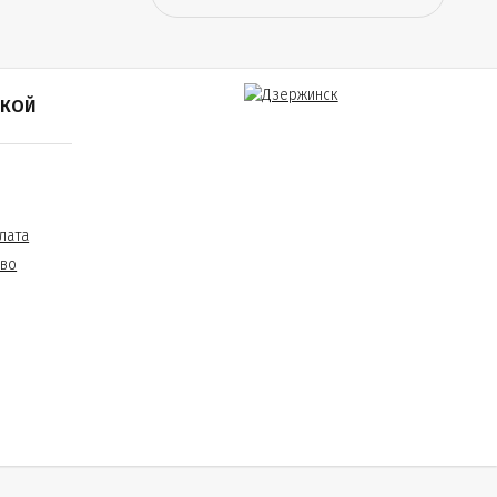
ПКОЙ
лата
тво