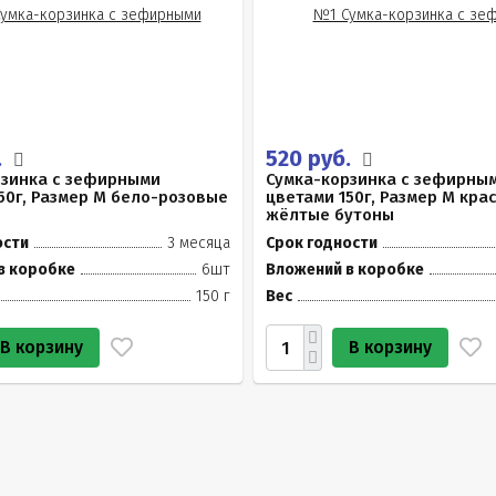
.
520 руб.
рзинка с зефирными
Сумка-корзинка с зефирны
50г, Размер М бело-розовые
цветами 150г, Размер М кра
жёлтые бутоны
ости
3 месяца
Срок годности
в коробке
6шт
Вложений в коробке
150 г
Вес
В корзину
В корзину