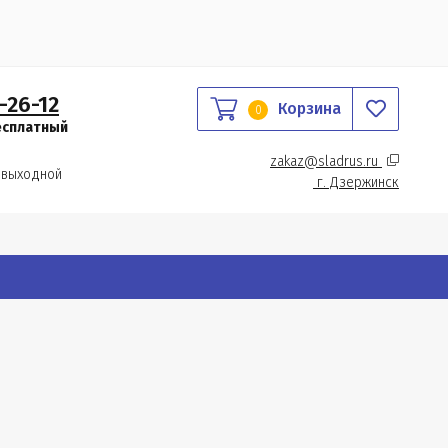
-26-12
Корзина
0
есплатный
zakaz@sladrus.ru 
 выходной
г.
 Дзержинск