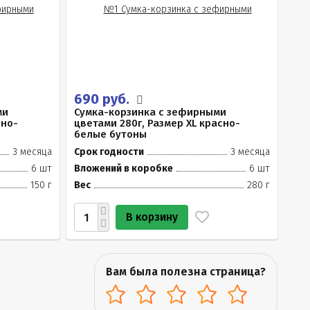
690 руб.
ми
Сумка-корзинка с зефирными
сно-
цветами 280г, Размер XL красно-
белые бутоны
3 месяца
Срок годности
3 месяца
6 шт
Вложений в коробке
6 шт
150 г
Вес
280 г
В корзину
Вам была полезна страница?