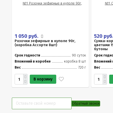
1 050 руб.
520 руб
Розочки зефирные в куполе 90г,
Сумка-ко
(коробка Ассорти 8шт)
цветами 1
бутоны
Срок годности
90 суток
Срок годн
Вложений в коробке
коробка 8 шт
Вложений 
Вес
720 г
Вес
В корзину
Обратный звонок