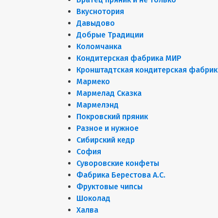
Вкуснотория
Давыдово
Добрые Традиции
Коломчанка
Кондитерская фабрика МИР
Кронштадтская кондитерская фабрик
Мармеко
Мармелад Сказка
Мармелэнд
Покровский пряник
Разное и нужное
Сибирский кедр
София
Суворовские конфеты
Фабрика Берестова А.С.
Фруктовые чипсы
Шоколад
Халва