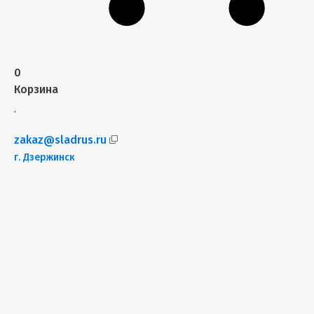
0
Корзина
zakaz@sladrus.ru
г.
Дзержинск