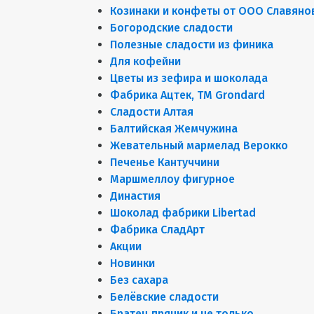
Козинаки и конфеты от ООО Славяно
Богородские сладости
Полезные сладости из финика
Для кофейни
Цветы из зефира и шоколада
Фабрика Ацтек, ТМ Grondard
Сладости Алтая
Балтийская Жемчужина
Жевательный мармелад Верокко
Печенье Кантуччини
Маршмеллоу фигурное
Династия
Шоколад фабрики Libertad
Фабрика СладАрт
Акции
Новинки
Без сахара
Белёвские сладости
Братец пряник и не только