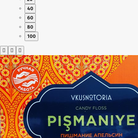
40
60
80
100