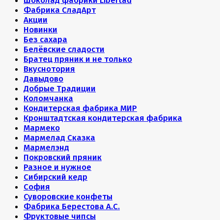
Шоколад фабрики Libertad
Фабрика СладАрт
Акции
Новинки
Без сахара
Белёвские сладости
Братец пряник и не только
Вкуснотория
Давыдово
Добрые Традиции
Коломчанка
Кондитерская фабрика МИР
Кронштадтская кондитерская фабрика
Мармеко
Мармелад Сказка
Мармелэнд
Покровский пряник
Разное и нужное
Сибирский кедр
София
Суворовские конфеты
Фабрика Берестова А.С.
Фруктовые чипсы