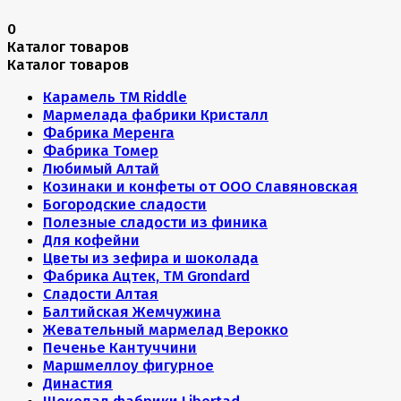
0
Каталог товаров
Каталог товаров
Карамель ТМ Riddle
Мармелада фабрики Кристалл
Фабрика Меренга
Фабрика Томер
Любимый Алтай
Козинаки и конфеты от ООО Славяновская
Богородские сладости
Полезные сладости из финика
Для кофейни
Цветы из зефира и шоколада
Фабрика Ацтек, ТМ Grondard
Сладости Алтая
Балтийская Жемчужина
Жевательный мармелад Верокко
Печенье Кантуччини
Маршмеллоу фигурное
Династия